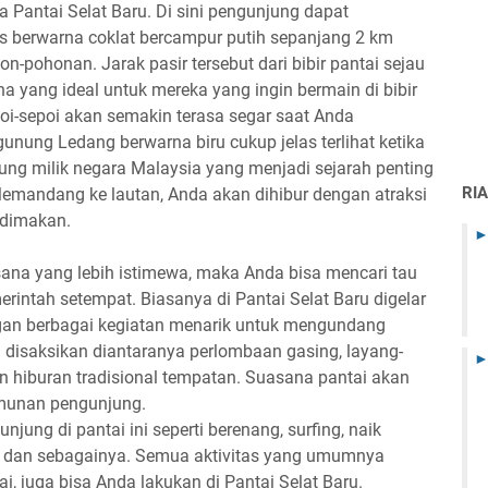
 Pantai Selat Baru. Di sini pengunjung dapat
 berwarna coklat bercampur putih sepanjang 2 km
n-pohonan. Jarak pasir tersebut dari bibir pantai sejau
a yang ideal untuk mereka yang ingin bermain di bibir
oi-sepoi akan semakin terasa segar saat Anda
nung Ledang berwarna biru cukup jelas terlihat ketika
ung milik negara Malaysia yang menjadi sejarah penting
RI
emandang ke lautan, Anda akan dihibur dengan atraksi
 dimakan.
sana yang lebih istimewa, maka Anda bisa mencari tau
rintah setempat. Biasanya di Pantai Selat Baru digelar
engan berbagai kegiatan menarik untuk mengundang
 disaksikan diantaranya perlombaan gasing, layang-
n hiburan tradisional tempatan. Suasana pantai akan
umunan pengunjung.
njung di pantai ini seperti berenang, surfing, naik
ng dan sebagainya. Semua aktivitas yang umumnya
ai, juga bisa Anda lakukan di Pantai Selat Baru.