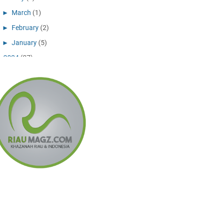
►
March
(1)
►
February
(2)
►
January
(5)
►
2024
(27)
►
December
(10)
►
November
(11)
►
July
(1)
►
May
(1)
►
April
(2)
►
February
(2)
►
2023
(6)
►
December
(3)
►
September
(2)
►
February
(1)
►
2022
(8)