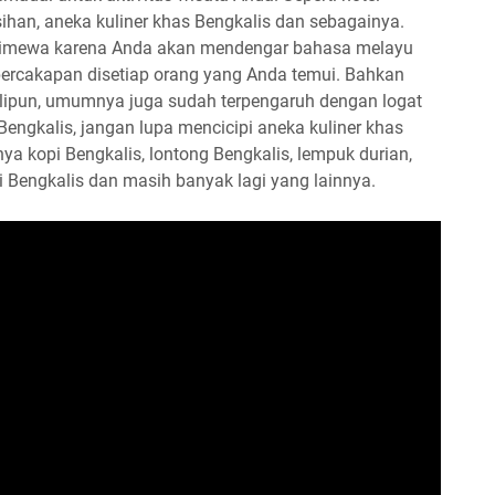
sihan, aneka kuliner khas Bengkalis dan sebagainya.
istimewa karena Anda akan mendengar bahasa melayu
ercakapan disetiap orang yang Anda temui. Bahkan
lipun, umumnya juga sudah terpengaruh dengan logat
Bengkalis, jangan lupa mencicipi aneka kuliner khas
ya kopi Bengkalis, lontong Bengkalis, lempuk durian,
i Bengkalis dan masih banyak lagi yang lainnya.