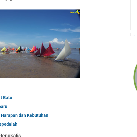
it Batu
baru
a Harapan dan Kebutuhan
sepedalah
Bengkalis