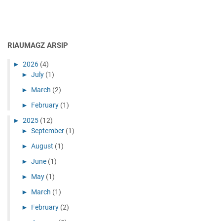
i
n
t
a
n
RIAUMAGZ ARSIP
y
a
►
2026
(4)
n
►
July
(1)
g
►
March
(2)
T
e
►
February
(1)
r
►
2025
(12)
a
►
September
(1)
n
c
►
August
(1)
a
►
June
(1)
m
►
May
(1)
P
u
►
March
(1)
n
►
February
(2)
a
h