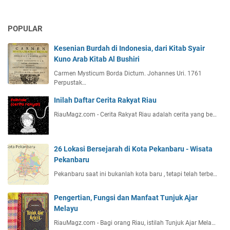
g
W
POPULAR
a
r
Kesenian Burdah di Indonesia, dari Kitab Syair
i
Kuno Arab Kitab Al Bushiri
s
a
Carmen Mysticum Borda Dictum. Johannes Uri. 1761
Perpustak…
n
,
Inilah Daftar Cerita Rakyat Riau
S
RiauMagz.com - Cerita Rakyat Riau adalah cerita yang be…
e
n
i
P
26 Lokasi Bersejarah di Kota Pekanbaru - Wisata
e
Pekanbaru
r
Pekanbaru saat ini bukanlah kota baru , tetapi telah terbe…
t
u
Pengertian, Fungsi dan Manfaat Tunjuk Ajar
n
Melayu
j
RiauMagz.com - Bagi orang Riau, istilah Tunjuk Ajar Mela…
u