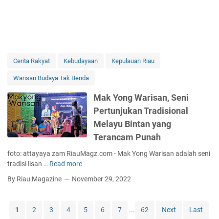
Cerita Rakyat
Kebudayaan
Kepulauan Riau
Warisan Budaya Tak Benda
Mak Yong Warisan, Seni
Pertunjukan Tradisional
Melayu Bintan yang
Terancam Punah
foto: attayaya zam RiauMagz.com - Mak Yong Warisan adalah seni
tradisi lisan …
Read more
M
a
By Riau Magazine
November 29, 2022
k
Y
o
1
2
3
4
5
6
7
...
62
Next
Last
n