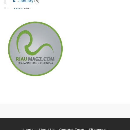
►
January
(5)
►
2024
(27)
►
December
(10)
►
November
(11)
►
July
(1)
►
May
(1)
►
April
(2)
►
February
(2)
►
2023
(6)
►
December
(3)
►
September
(2)
►
February
(1)
▼
2022
(8)
▼
November
(1)
Mak Yong Warisan, Seni Pertunjukan Tradisional Mel...
►
July
(3)