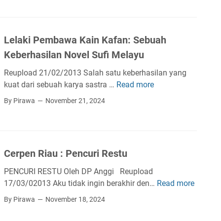
r
a
a
r
f
i
g
a
i
n
a
t
n
Lelaki Pembawa Kain Kafan: Sebuah
O
n
a
g
m
s
Keberhasilan Novel Sufi Melayu
n
O
b
i
R
m
Reupload 21/02/2013 Salah satu keberhasilan yang
a
a
o
b
kuat dari sebuah karya sastra …
Read more
L
k
p
k
a
e
B
i
By Pirawa
November 21, 2024
a
k
l
o
a
n
S
a
n
p
H
u
k
o
i
i
n
i
P
k
Cerpen Riau : Pencuri Restu
l
g
P
e
e
i
a
e
l
D
PENCURI RESTU Oleh DP Anggi Reupload
r
i
m
a
u
17/03/02013 Aku tidak ingin berakhir den…
Read more
C
K
b
l
n
e
By Pirawa
November 18, 2024
a
a
a
i
r
m
w
w
a
p