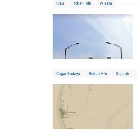
Riau
Rokan Hilir
Wisata
Cagar Budaya
Rokan Hilir
Sejarah