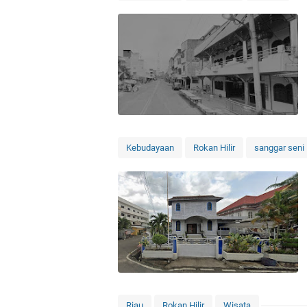
Kebudayaan
Rokan Hilir
sanggar seni
Riau
Rokan Hilir
Wisata