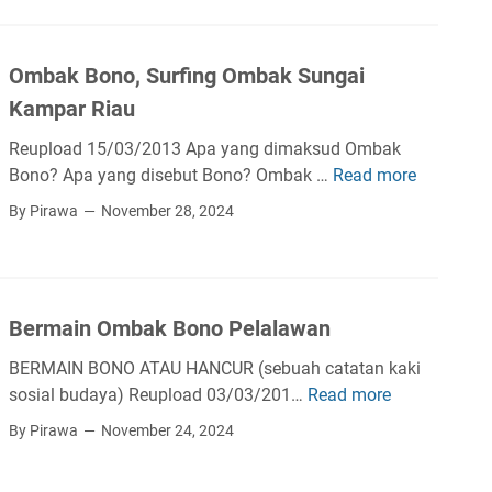
a
a
p
r
r
i
a
a
Ombak Bono, Surfing Ombak Sungai
h
n
Kampar Riau
B
:
a
J
Reupload 15/03/2013 Apa yang dimaksud Ombak
g
e
Bono? Apa yang disebut Bono? Ombak …
Read more
O
a
m
m
By Pirawa
November 28, 2024
n
b
b
A
a
a
p
t
k
i
a
B
-
Bermain Ombak Bono Pelalawan
n
o
A
T
n
BERMAIN BONO ATAU HANCUR (sebuah catatan kaki
p
i
o
sosial budaya) Reupload 03/03/201…
Read more
B
i
g
,
e
k
By Pirawa
November 24, 2024
a
S
r
e
D
u
m
B
a