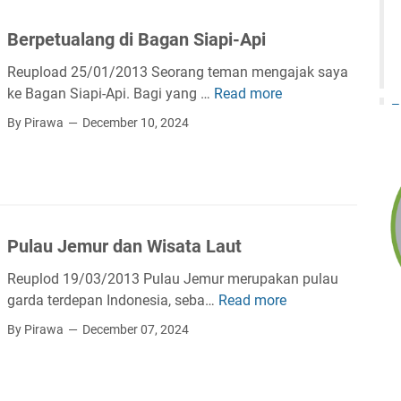
i
t
h
J
r
Berpetualang di Bagan Siapi-Api
o
a
o
w
z
Reupload 25/01/2013 Seorang teman mengajak saya
P
A
i
ke Bagan Siapi-Api. Bagi yang …
Read more
B
e
l
r
e
l
By Pirawa
December 10, 2024
a
a
r
u
M
h
p
k
e
d
e
i
l
i
t
s
a
S
u
d
y
e
Pulau Jemur dan Wisata Laut
a
a
u
j
l
r
R
Reuplod 19/03/2013 Pulau Jemur merupakan pulau
a
a
i
i
garda terdepan Indonesia, seba…
Read more
P
r
n
B
a
u
a
By Pirawa
December 07, 2024
g
a
u
l
h
d
g
a
K
i
a
u
o
B
n