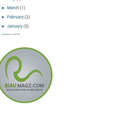
►
March
(1)
►
February
(2)
►
January
(5)
▼
2024
(27)
▼
December
(10)
Jalur (Khusus) Sepeda di Pekanbaru?
Bujanggi, Jazz dan Jazz Melayu
Sepantun Cinta untuk Remaja Jatuh
Cinta
Sembang Bunyi 12: Orkestra Show Ala
Melayu Riau
Salim, Sang Maestro Pelukis dari
Bagansiapiapi
Puisi Jazirah di Sejarah Kota Cahaya
Bagansiapiapi
Berpetualang di Bagan Siapi-Api