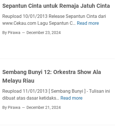
e
Sepantun Cinta untuk Remaja Jatuh Cinta
i
d
,
a
Reupload 10/01/2013 Release Sepantun Cinta dari
J
d
www.Cekau.com Lagu Sepantun C…
Read more
S
a
i
e
By Pirawa
December 23, 2024
z
P
p
z
e
a
d
k
n
a
a
t
n
n
u
J
b
Sembang Bunyi 12: Orkestra Show Ala
n
a
a
C
Melayu Riau
z
r
i
z
Reupload 11/01/2013 [ Sembang Bunyi ] - Tulisan ini
u
n
M
dibuat atas dasar ketidaks…
Read more
?
S
t
e
e
a
By Pirawa
December 21, 2024
l
m
u
a
b
n
y
a
t