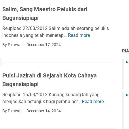
u
n
u
Salim, Sang Maestro Pelukis dari
g
k
Bagansiapiapi
B
R
u
e
Reupload 22/03/2012 Salim adalah seorang pelukis
n
m
Indonesia yang telah menetap…
Read more
S
y
a
a
By Pirawa
December 17, 2024
i
j
l
RI
1
a
i
2
J
m
:
a
,
O
t
Puisi Jazirah di Sejarah Kota Cahaya
S
r
u
Bagansiapiapi
a
k
h
n
e
Reupload 16/03/2012 Kunang-kunang lah yang
C
g
s
menjadikan petunjuk bagi perahu per…
Read more
i
P
M
t
n
u
By Pirawa
December 14, 2024
a
r
t
i
e
a
a
s
s
S