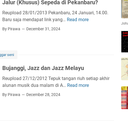
Jalur (Khusus) Sepeda di Pekanbaru?
Reupload 28/01/2013 Pekanbaru, 24 Januari, 14.00.
Baru saja mendapat link yang…
Read more
J
Joha
a
By Pirawa
December 31, 2024
l
u
r
(
ggar seni
K
Bujanggi, Jazz dan Jazz Melayu
h
u
Reupload 27/12/2012 Tepuk tangan riuh setiap akhir
s
alunan musik dua malam di A…
Read more
B
u
u
By Pirawa
December 28, 2024
s
j
)
a
S
n
e
g
p
g