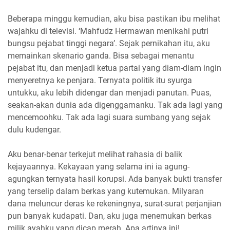
Beberapa minggu kemudian, aku bisa pastikan ibu melihat
wajahku di televisi. ‘Mahfudz Hermawan menikahi putri
bungsu pejabat tinggi negara’. Sejak pernikahan itu, aku
memainkan skenario ganda. Bisa sebagai menantu
pejabat itu, dan menjadi ketua partai yang diam-diam ingin
menyeretnya ke penjara. Ternyata politik itu syurga
untukku, aku lebih didengar dan menjadi panutan. Puas,
seakan-akan dunia ada digenggamanku. Tak ada lagi yang
mencemoohku. Tak ada lagi suara sumbang yang sejak
dulu kudengar.
Aku benar-benar terkejut melihat rahasia di balik
kejayaannya. Kekayaan yang selama ini ia agung-
agungkan ternyata hasil korupsi. Ada banyak bukti transfer
yang terselip dalam berkas yang kutemukan. Milyaran
dana meluncur deras ke rekeningnya, surat-surat perjanjian
pun banyak kudapati. Dan, aku juga menemukan berkas
milik ayahku yang dicap merah. Apa artinya ini!