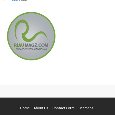
►
2024
(27)
►
December
(10)
►
November
(11)
►
July
(1)
►
May
(1)
►
April
(2)
►
February
(2)
►
2023
(6)
►
December
(3)
►
September
(2)
►
February
(1)
►
2022
(8)
►
November
(1)
►
July
(3)
►
January
(4)
Home
About Us
Contact Form
Sitemaps
▼
2021
(59)