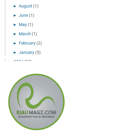
►
August
(1)
►
June
(1)
►
May
(1)
►
March
(1)
►
February
(2)
►
January
(5)
►
2024
(27)
►
December
(10)
►
November
(11)
►
July
(1)
►
May
(1)
►
April
(2)
►
February
(2)
►
2023
(6)
►
December
(3)