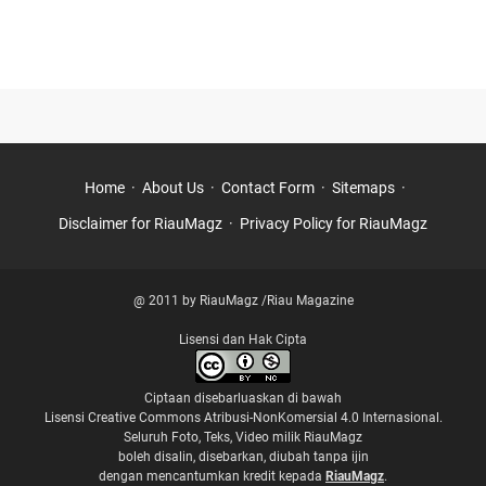
►
September
(2)
►
February
(1)
►
2022
(8)
►
November
(1)
►
July
(3)
►
January
(4)
Home
About Us
Contact Form
Sitemaps
▼
2021
(59)
Disclaimer for RiauMagz
Privacy Policy for RiauMagz
►
August
(8)
►
July
(2)
►
June
(8)
@ 2011 by RiauMagz /Riau Magazine
►
May
(12)
Lisensi dan Hak Cipta
►
April
(18)
Ciptaan disebarluaskan di bawah
▼
March
(8)
Lisensi Creative Commons Atribusi-NonKomersial 4.0 Internasional
.
Tari Zapin Pecah Dua Belas, Kebudayaan Pelalawan P...
Seluruh Foto, Teks, Video milik RiauMagz
Syair Ibarat Khabar Kiamat dan Sejarah Tuan Guru S...
boleh disalin, disebarkan, diubah tanpa ijin
dengan mencantumkan kredit kepada
RiauMagz
.