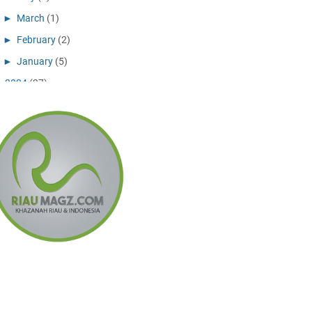
►
March
(1)
►
February
(2)
►
January
(5)
►
2024
(27)
►
December
(10)
►
November
(11)
►
July
(1)
►
May
(1)
►
April
(2)
►
February
(2)
►
2023
(6)
►
December
(3)
►
September
(2)
►
February
(1)
►
2022
(8)