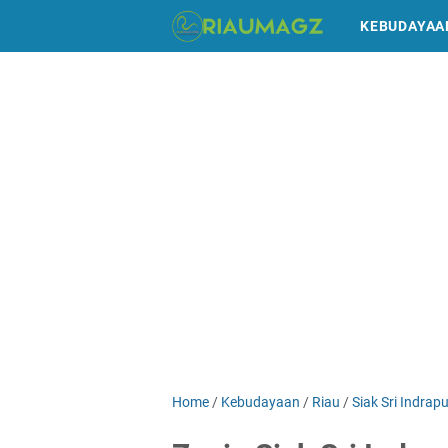
KEBUDAYAA
Home
/
Kebudayaan
/
Riau
/
Siak Sri Indrap