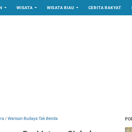
N
WISATA
WISATA RIAU
CERITA RAKYAT
ura
/
Warisan Budaya Tak Benda
PO