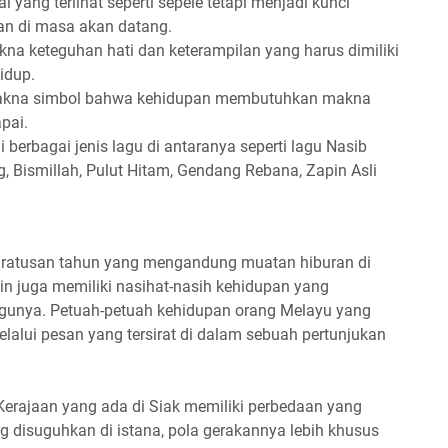
al yang terlihat seperti sepele tetapi menjadi kunci
an di masa akan datang.
kna keteguhan hati dan keterampilan yang harus dimiliki
idup.
makna simbol bahwa kehidupan membutuhkan makna
pai.
i berbagai jenis lagu di antaranya seperti lagu Nasib
, Bismillah, Pulut Hitam, Gendang Rebana, Zapin Asli
ma ratusan tahun yang mengandung muatan hiburan di
in juga memiliki nasihat-nasih kehidupan yang
agunya. Petuah-petuah kehidupan orang Melayu yang
lalui pesan yang tersirat di dalam sebuah pertunjukan
Kerajaan yang ada di Siak memiliki perbedaan yang
g disuguhkan di istana, pola gerakannya lebih khusus