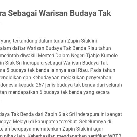
ura Sebagai Warisan Budaya Tak
9
 yang terkandung dalam tarian Zapin Siak ini
alam daftar Warisan Budaya Tak Benda Riau tahun
merintah diwakili Menteri Dalam Negeri Tjahjo Kumolo
in Siak Sri Indrapura sebagai Warisan Budaya Tak
ma 5 budaya tak benda lainnya asal Riau. Pada tahun
 Pendidikan dan Kebudayaan melakukan penyerahan
ndonesia kepada 267 jenis budaya tak benda dari seluruh
patan mendapatkan 6 budaya tak benda yang secara
.
daya Tak Benda dari Zapin Siak Sri Inderapura ini sangat
daya Melayu di kabupaten tersebut. Sebelumnya di
telah berupaya mematenkan Zapin Siak ini agar
laim pihak lain. Keberhasilan mendapatkan sertifikat WBTB