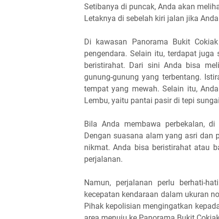
Setibanya di puncak, Anda akan melih
Letaknya di sebelah kiri jalan jika An
Di kawasan Panorama Bukit Cokiak 
pengendara. Selain itu, terdapat juga
beristirahat. Dari sini Anda bisa m
gunung-gunung yang terbentang. Istir
tempat yang mewah. Selain itu, An
Lembu, yaitu pantai pasir di tepi sunga
Bila Anda membawa perbekalan, di 
Dengan suasana alam yang asri dan pe
nikmat. Anda bisa beristirahat atau 
perjalanan.
Namun, perjalanan perlu berhati-ha
kecepatan kendaraan dalam ukuran norm
Pihak kepolisian mengingatkan kepad
area menuju ke Panorama Bukit Cokiak 