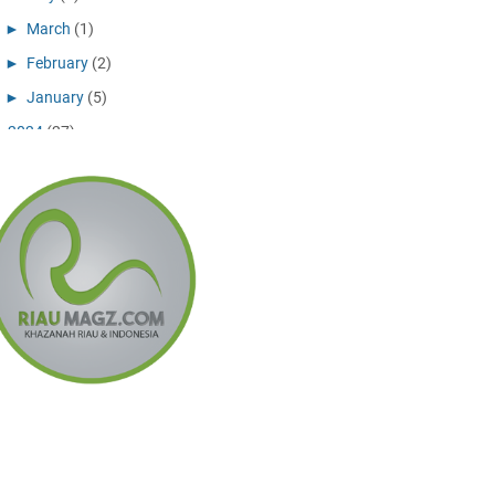
►
March
(1)
►
February
(2)
►
January
(5)
►
2024
(27)
►
December
(10)
►
November
(11)
►
July
(1)
►
May
(1)
►
April
(2)
►
February
(2)
►
2023
(6)
►
December
(3)
►
September
(2)
►
February
(1)
►
2022
(8)