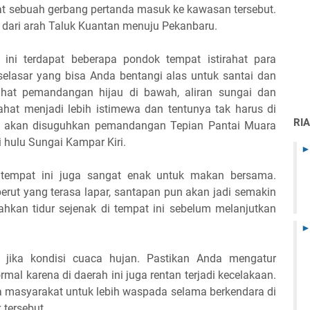
at sebuah gerbang pertanda masuk ke kawasan tersebut.
da dari arah Taluk Kuantan menuju Pekanbaru.
ini terdapat beberapa pondok tempat istirahat para
 selasar yang bisa Anda bentangi alas untuk santai dan
elihat pemandangan hijau di bawah, aliran sungai dan
ahat menjadi lebih istimewa dan tentunya tak harus di
RI
da akan disuguhkan pemandangan Tepian Pantai Muara
i hulu Sungai Kampar Kiri.
tempat ini juga sangat enak untuk makan bersama.
rut yang terasa lapar, santapan pun akan jadi semakin
bahkan tidur sejenak di tempat ini sebelum melanjutkan
ti jika kondisi cuaca hujan. Pastikan Anda mengatur
al karena di daerah ini juga rentan terjadi kecelakaan.
a masyarakat untuk lebih waspada selama berkendara di
tersebut.