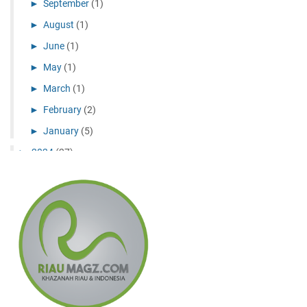
►
September
(1)
►
August
(1)
►
June
(1)
►
May
(1)
►
March
(1)
►
February
(2)
►
January
(5)
►
2024
(27)
►
December
(10)
►
November
(11)
►
July
(1)
►
May
(1)
►
April
(2)
►
February
(2)
►
2023
(6)