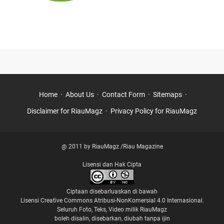
►
December
(3)
►
September
(2)
►
February
(1)
►
2022
(8)
►
November
(1)
►
July
(3)
►
January
(4)
Home
About Us
Contact Form
Sitemaps
►
2021
(59)
Disclaimer for RiauMagz
Privacy Policy for RiauMagz
►
August
(8)
►
July
(2)
►
June
(8)
@ 2011 by RiauMagz /Riau Magazine
►
May
(12)
Lisensi dan Hak Cipta
►
April
(18)
Ciptaan disebarluaskan di bawah
►
March
(8)
Lisensi Creative Commons Atribusi-NonKomersial 4.0 Internasional
.
►
February
(3)
Seluruh Foto, Teks, Video milik RiauMagz
boleh disalin, disebarkan, diubah tanpa ijin
►
2020
(25)