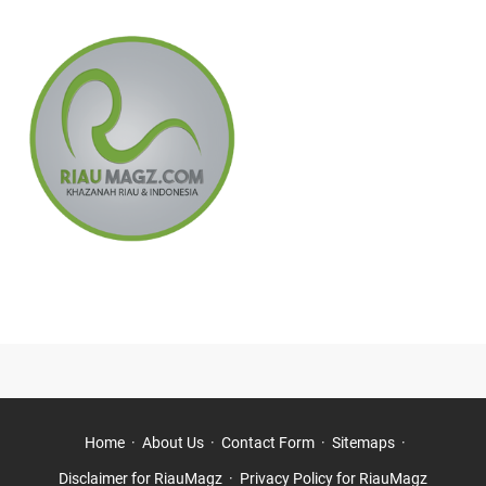
►
2024
(27)
►
December
(10)
►
November
(11)
►
July
(1)
►
May
(1)
►
April
(2)
►
February
(2)
►
2023
(6)
►
December
(3)
►
September
(2)
►
February
(1)
►
2022
(8)
►
November
(1)
►
July
(3)
Home
About Us
Contact Form
Sitemaps
►
January
(4)
Disclaimer for RiauMagz
Privacy Policy for RiauMagz