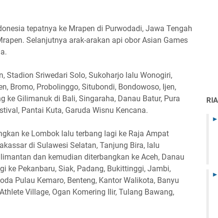
ndonesia tepatnya ke Mrapen di Purwodadi, Jawa Tengah
rapen. Selanjutnya arak-arakan api obor Asian Games
a.
 Stadion Sriwedari Solo, Sukoharjo lalu Wonogiri,
en, Bromo, Probolinggo, Situbondi, Bondowoso, Ijen,
ke Gilimanuk di Bali, Singaraha, Danau Batur, Pura
RI
estival, Pantai Kuta, Garuda Wisnu Kencana.
angkan ke Lombok lalu terbang lagi ke Raja Ampat
akassar di Sulawesi Selatan, Tanjung Bira, lalu
Kalimantan dan kemudian diterbangkan ke Aceh, Danau
gi ke Pekanbaru, Siak, Padang, Bukittinggi, Jambi,
oda Pulau Kemaro, Benteng, Kantor Walikota, Banyu
Athlete Village, Ogan Komering Ilir, Tulang Bawang,