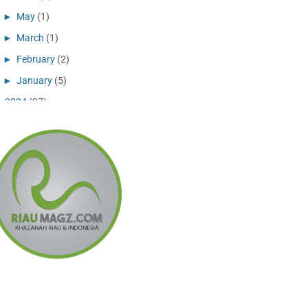
►
May
(1)
►
March
(1)
►
February
(2)
►
January
(5)
►
2024
(27)
►
December
(10)
►
November
(11)
►
July
(1)
►
May
(1)
►
April
(2)
►
February
(2)
►
2023
(6)
►
December
(3)
►
September
(2)
►
February
(1)