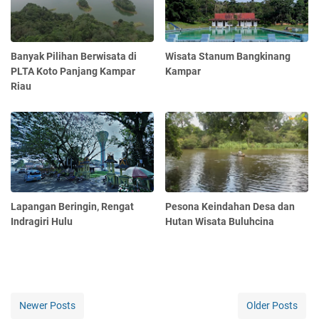
Banyak Pilihan Berwisata di
Wisata Stanum Bangkinang
PLTA Koto Panjang Kampar
Kampar
Riau
Lapangan Beringin, Rengat
Pesona Keindahan Desa dan
Indragiri Hulu
Hutan Wisata Buluhcina
Newer Posts
Older Posts