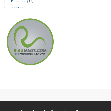
►
January
(5)
►
2024
(27)
►
December
(10)
►
November
(11)
►
July
(1)
►
May
(1)
►
April
(2)
►
February
(2)
►
2023
(6)
►
December
(3)
►
September
(2)
►
February
(1)
►
2022
(8)
►
November
(1)
►
July
(3)
►
January
(4)