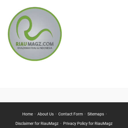
►
December
(10)
►
November
(11)
►
July
(1)
►
May
(1)
►
April
(2)
►
February
(2)
►
2023
(6)
►
December
(3)
►
September
(2)
►
February
(1)
►
2022
(8)
►
November
(1)
►
July
(3)
►
January
(4)
Home
About Us
Contact Form
Sitemaps
►
2021
(59)
Disclaimer for RiauMagz
Privacy Policy for RiauMagz
►
August
(8)