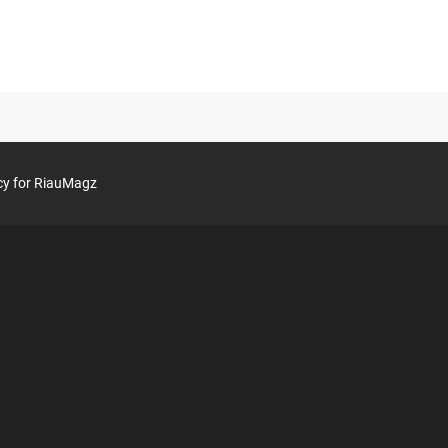
►
2018
(134)
►
December
(1)
►
November
(2)
►
October
(8)
►
September
(7)
►
August
(8)
icy for RiauMagz
►
July
(7)
►
June
(15)
►
May
(27)
►
April
(34)
►
March
(23)
►
February
(2)
▼
2017
(68)
►
November
(4)
►
October
(32)