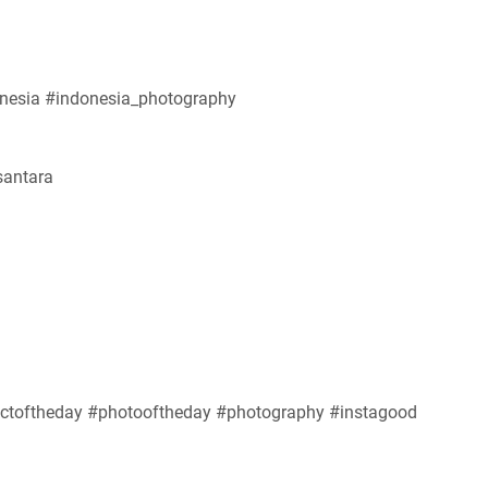
nesia #indonesia_photography
santara
 #pictoftheday #photooftheday #photography #instagood