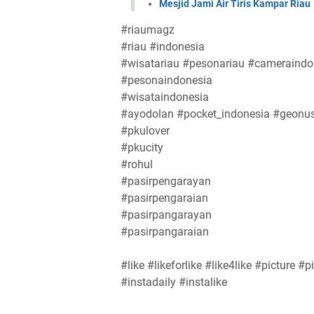
Mesjid Jami Air Tiris Kampar Riau
#riaumagz
#riau #indonesia
#wisatariau #pesonariau #cameraindo
#pesonaindonesia
#wisataindonesia
#ayodolan #pocket_indonesia #geonu
#pkulover
#pkucity
#rohul
#pasirpengarayan
#pasirpengaraian
#pasirpangarayan
#pasirpangaraian
#like #likeforlike #like4like #picture
#instadaily #instalike