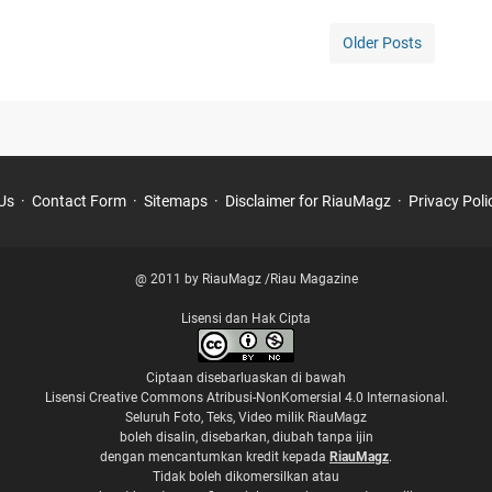
Older Posts
Us
Contact Form
Sitemaps
Disclaimer for RiauMagz
Privacy Pol
@ 2011 by RiauMagz /Riau Magazine
Lisensi dan Hak Cipta
Ciptaan disebarluaskan di bawah
Lisensi Creative Commons Atribusi-NonKomersial 4.0 Internasional
.
Seluruh Foto, Teks, Video milik RiauMagz
boleh disalin, disebarkan, diubah tanpa ijin
dengan mencantumkan kredit kepada
RiauMagz
.
Tidak boleh dikomersilkan atau