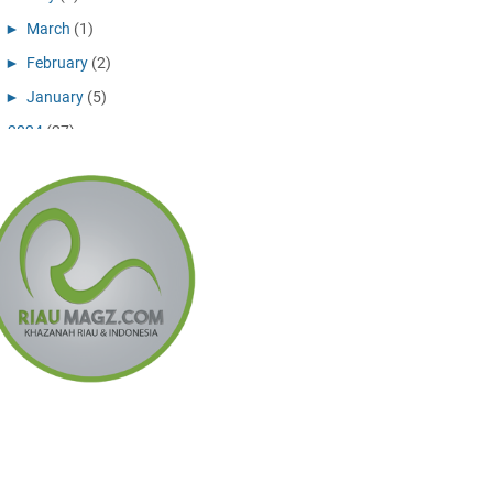
►
March
(1)
►
February
(2)
►
January
(5)
►
2024
(27)
►
December
(10)
►
November
(11)
►
July
(1)
►
May
(1)
►
April
(2)
►
February
(2)
►
2023
(6)
►
December
(3)
►
September
(2)
►
February
(1)
►
2022
(8)